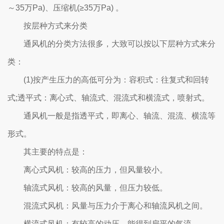
～35万Pa)、压缩机(≥35万Pa) 。
按层种方式来分类
通风机的分类方法很多，大致可以按以下层种方式来分
类：
(1)按产生压力的高低可分为：容积式：往复式和回转
式;透平式：离心式、轴流式、混流式和横流式，喷射式。
通风机一般是指透平式，即离心、轴流、混流、横流等
形式。
其主要的特点是：
离心式风机：较高的压力，但风量较小。
轴流式风机：较高的风量，但压力较低。
混流式风机：风量与压力介于离心和轴流风机之间。
横流式风机：有较高的动压，能得到扁平的气流。