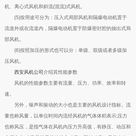
机、离心式风机和斜流(混流)式风机。
(5)按用途可分为：压入式局部风机和隔爆电动机置于
流道外或在流道内，隔爆电动机置于防爆密封腔的抽出式局
部风机。
(6)按照加压的形式也可以分：单级、双级或者多级加
压风机。
西安风机公司
介绍其性能参数
风机的性能参数主要有流量、压力、功率、效率和转
速。
另外，噪声和振动的大小也是主要的风机设计指标。流
量也称风量，以单位时间内流经风机的气体体积表示;压力
也称风压，是指气体在风机内压力升高值，有静压、动压和