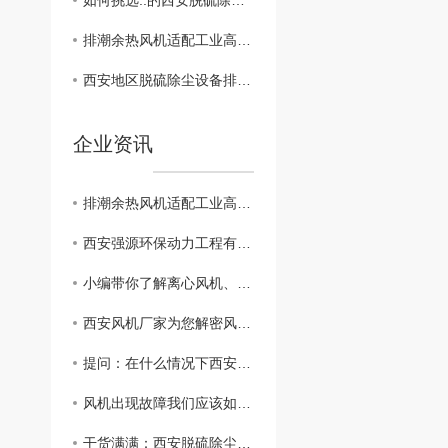
如何挑选..的西安脱硫除尘设备供应商？
排潮余热风机适配工业高湿工况，通风回热一体
西安地区脱硫除尘设备排行榜揭晓！
企业资讯
排潮余热风机适配工业高湿工况，通风回热一体
西安强源环保动力工程有限公司给广大用户拜年
小编带你了解离心风机、轴流风机、混流风机的区别？
西安风机厂家为您解密风机振动故障原因
提问：在什么情况下西安脱硫除尘设备会发生结露现象
风机出现故障我们应该如何解决呢？西安风机厂家为您在线解答
干货满满：西安脱硫除尘器的选型方法与注意事项