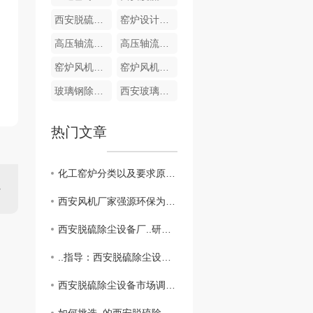
西安脱硫除尘设备厂家
窑炉设计技术咨询
高压轴流窑炉风机
高压轴流窑炉风机
窑炉风机厂家
窑炉风机加工
玻璃钢除尘脱硫塔
西安玻璃钢脱硫塔
热门文章
化工窑炉分类以及要求原来有这么多，学到了！
西安风机厂家强源环保为您在线解密风机的分类及其特点
西安脱硫除尘设备厂..研究成果揭秘
..指导：西安脱硫除尘设备选购攻略
西安脱硫除尘设备市场调查报告发布！