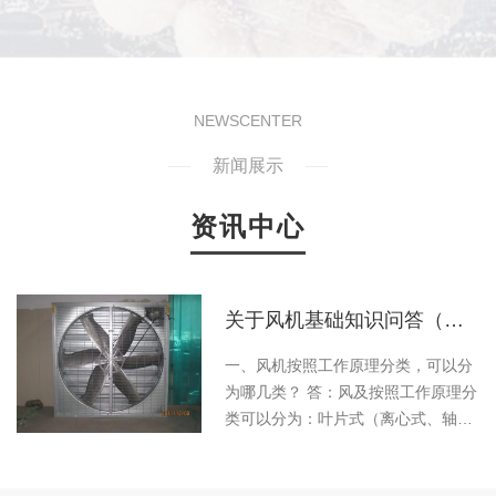
NEWSCENTER
新闻展示
资讯中心
绍
关于风机基础知识问答（一）
浆
一、风机按照工作原理分类，可以分
么
为哪几类？ 答：风及按照工作原理分
前
类可以分为：叶片式（离心式、轴流
、
式、混流式）、容积式（往复式、回
支
转式）两类。二、风机按照出口压力