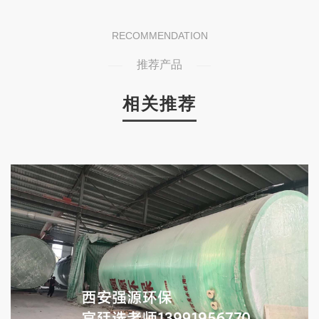
全
可以分为哪几类？ 答：风机按照出口
包
压力可以分为：通风机（排气压力
线
≤15Kpa）、鼓风机（15KPa＜排气
RECOMMENDATION
.
压力≤290^340)Kpa）、压风机（＞
推荐产品
290^34
相关推荐