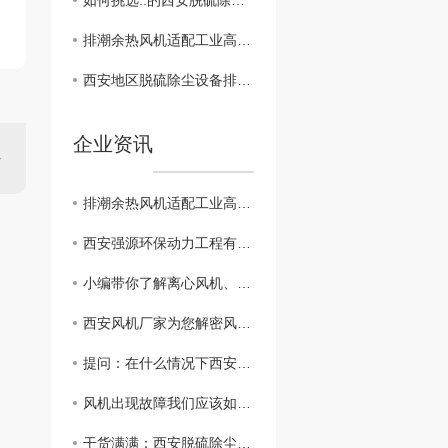
如何挑选..的西安脱硫除尘设备供应商？
排潮余热风机适配工业高湿工况，通风回热一体
西安地区脱硫除尘设备排行榜揭晓！
企业资讯
排潮余热风机适配工业高湿工况，通风回热一体
西安强源环保动力工程有限公司给广大用户拜年
小编带你了解离心风机、轴流风机、混流风机的区别？
西安风机厂家为您解密风机振动故障原因
提问：在什么情况下西安脱硫除尘设备会发生结露现象
风机出现故障我们应该如何解决呢？西安风机厂家为您在线解答
干货满满：西安脱硫除尘器的选型方法与注意事项