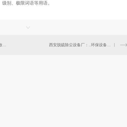
、级别、极限词语等用语。
西安脱硫除尘设备厂：为工业排放净化护航
西安脱硫除尘设备厂：..环保设备供应商