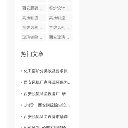
西安脱硫除尘设备厂家
窑炉设计技术咨询
高压轴流窑炉风机
高压轴流窑炉风机
窑炉风机厂家
窑炉风机加工
玻璃钢除尘脱硫塔
西安玻璃钢脱硫塔
热门文章
化工窑炉分类以及要求原来有这么多，学到了！
西安风机厂家强源环保为您在线解密风机的分类及其特点
西安脱硫除尘设备厂..研究成果揭秘
..指导：西安脱硫除尘设备选购攻略
西安脱硫除尘设备市场调查报告发布！