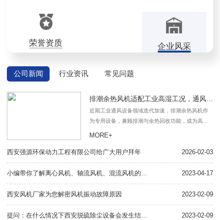
荣誉资质
企业风采
公司新闻
行业资讯
常见问题
排潮余热风机适配工业高湿工况，通风回热一体
近期工业通风设备领域迭代加速，排潮余热风机作
为专用设备，兼顾排潮与余热回收功能，成为高湿
高温工况的常用配套机械。设备结构稳固，叶轮与
MORE+
壳体采用耐温耐腐材质，可长期应对含湿、含尘气
西安强源环保动力工程有限公司给广大用户拜年
体介质，耐受温度波动与介质侵蚀。风道与换热结
2026-02-03
风
构优化，气流通过顺畅，可在排潮同时回收介质中
的余热，减少热量散失。应用场景覆盖广泛。建材
小编带你了解离心风机、轴流风机、混流风机的区别？
2023-04-17
属
加工领域，适
西安风机厂家为您解密风机振动故障原因
2023-02-09
小
提问：在什么情况下西安脱硫除尘设备会发生结露现象
2023-02-09