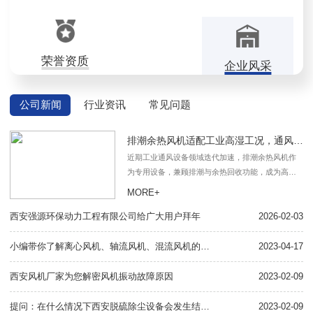
荣誉资质
企业风采
公司新闻
行业资讯
常见问题
排潮余热风机适配工业高湿工况，通风回热一体
近期工业通风设备领域迭代加速，排潮余热风机作
为专用设备，兼顾排潮与余热回收功能，成为高湿
高温工况的常用配套机械。设备结构稳固，叶轮与
MORE+
壳体采用耐温耐腐材质，可长期应对含湿、含尘气
西安强源环保动力工程有限公司给广大用户拜年
体介质，耐受温度波动与介质侵蚀。风道与换热结
2026-02-03
风
构优化，气流通过顺畅，可在排潮同时回收介质中
的余热，减少热量散失。应用场景覆盖广泛。建材
小编带你了解离心风机、轴流风机、混流风机的区别？
2023-04-17
属
加工领域，适
西安风机厂家为您解密风机振动故障原因
2023-02-09
小
提问：在什么情况下西安脱硫除尘设备会发生结露现象
2023-02-09